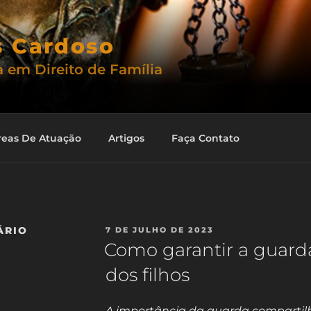
s Cardoso
 em Direito de Família
reas De Atuação
Artigos
Faça Contato
ÁRIO
PUBLICADO
7 DE JULHO DE 2023
EM
Como garantir a guard
dos filhos
A importância da guarda compartil