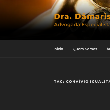
Pular
para
Dra. Dâmari
o
conteúdo
Advogada Especialista
Inicio
Quem Somos
Á
TAG:
CONVÍVIO IGUALIT