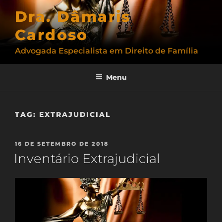
Pular
Dra. Dâmaris
para
o
Cardoso
conteúdo
Advogada Especialista em Direito de Família
Menu
TAG:
EXTRAJUDICIAL
PUBLICADO
16 DE SETEMBRO DE 2018
EM
Inventário Extrajudicial