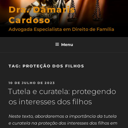
Pular
Dra. Dâmaris
para
o
Cardoso
conteúdo
Advogada Especialista em Direito de Família
Menu
TAG:
PROTEÇÃO DOS FILHOS
PUBLICADO
10 DE JULHO DE 2023
EM
Tutela e curatela: protegendo
os interesses dos filhos
Neste texto, abordaremos a importância da tutela
e curatela na proteção dos interesses dos filhos em