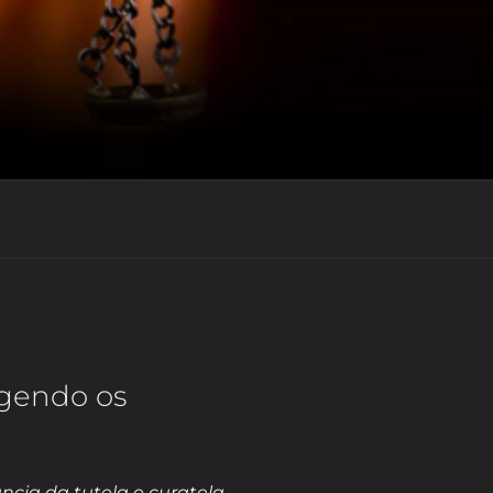
egendo os
ncia da tutela e curatela