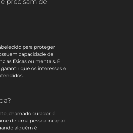
ue precisam de
tabelecido para proteger
possuem capacidade de
cias físicas ou mentais. É
arantir que os interesses e
atendidos.
ada?
lto, chamado curador, é
ome de uma pessoa incapaz
quando alguém é