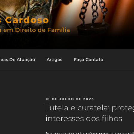
s Cardoso
 em Direito de Família
reas De Atuação
Artigos
Faça Contato
PUBLICADO
10 DE JULHO DE 2023
EM
Tutela e curatela: prot
interesses dos filhos
Neste texto, abordaremos a importâ