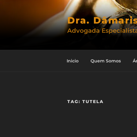
Pular
para
Dra. Dâmari
o
conteúdo
Advogada Especialista
Inicio
Quem Somos
Á
TAG:
TUTELA