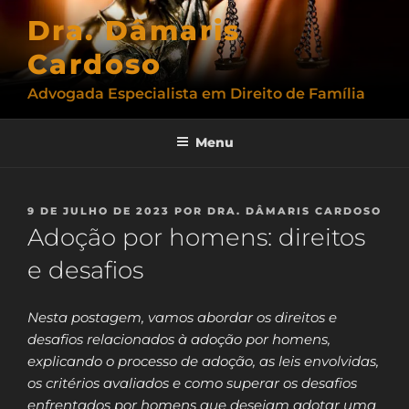
Pular
Dra. Dâmaris
para
o
Cardoso
conteúdo
Advogada Especialista em Direito de Família
Menu
PUBLICADO
9 DE JULHO DE 2023
POR
DRA. DÂMARIS CARDOSO
EM
Adoção por homens: direitos
e desafios
Nesta postagem, vamos abordar os direitos e
desafios relacionados à adoção por homens,
explicando o processo de adoção, as leis envolvidas,
os critérios avaliados e como superar os desafios
enfrentados por homens que desejam adotar uma