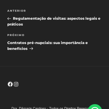
Navegação
Post
ANTERIOR
de
anterior
Regulamentação de visitas: aspectos legais e
Post
práticos
Próximo
PRÓXIMO
post
Contratos pré-nupciais: sua importância e
benefícios
Facebook
Instagram
Dra. Dâmaris Cardoso - Todos os Direitos Reservados -